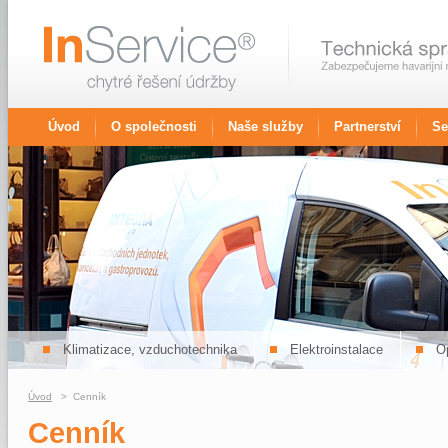
Úvod
O společnosti
Naše služby
Partnerství
Se
Klimatizace, vzduchotechnika
Elektroinstalace
Op
Úvod
> Cenník
Cenník