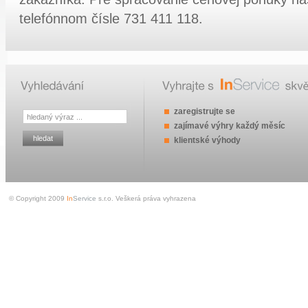
telefónnom čísle 731 411 118.
zaregistrujte se
zajímavé výhry každý měsíc
klientské výhody
© Copyright 2009
In
Service
s.r.o. Veškerá práva vyhrazena