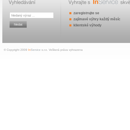
zaregistrujte se
zajímavé výhry každý měsíc
klientské výhody
© Copyright 2009
In
Service
s.r.o. Veškerá práva vyhrazena