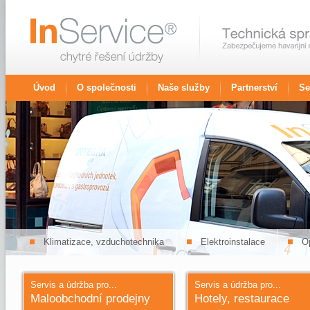
Úvod
O společnosti
Naše služby
Partnerství
Se
Klimatizace, vzduchotechnika
Elektroinstalace
Op
Servis a údržba pro...
Servis a údržba pro...
Maloobchodní prodejny
Hotely, restaurace