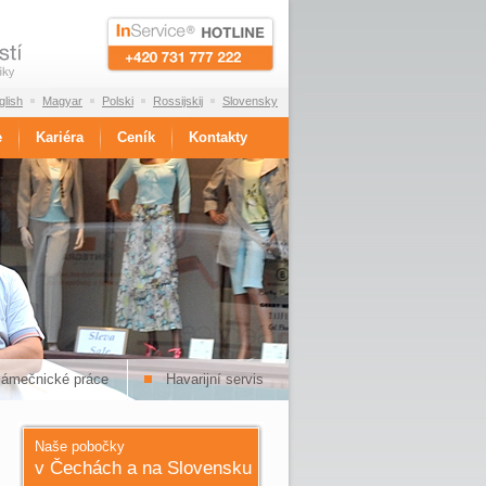
glish
Magyar
Polski
Rossijskij
Slovensky
e
Kariéra
Ceník
Kontakty
zámečnické práce
Havarijní servis
Naše pobočky
v Čechách a na Slovensku