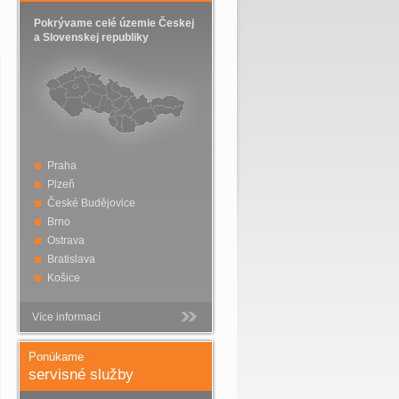
Pokrývame celé územie Českej
a Slovenskej republiky
Praha
Plzeň
České Budějovice
Brno
Ostrava
Bratislava
Košice
Více informací
Ponúkame
servisné služby