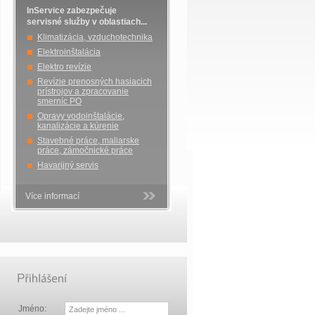
InService zabezpečuje
servisné služby v oblastiach...
Klimatizácia, vzduchotechnika
Elektroinštalácia
Elektro revízie
Revízie prenosných hasiacich
prístrojov a zpracovanie
smerníc PO
Opravy vodoinštalácie,
kanalizácie a kúrenie
Stavebné práce, maliarske
práce, zámočnické práce
Havarijný servis
Více informací
Jméno: