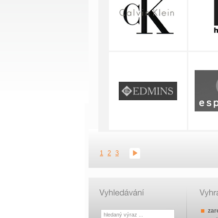
1
2
3
zar