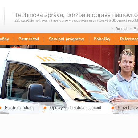
Deutsch
En
lužby
Partnerství
Servisní programy
Pobočky
Referenc
Elektroinstalace
Opravy vodoinstalací, topení
Stavební, 