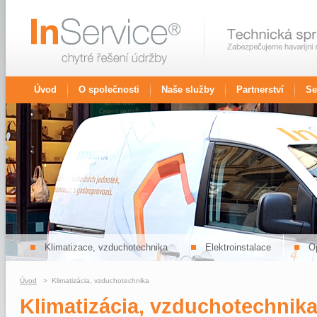
Úvod
O společnosti
Naše služby
Partnerství
Se
Klimatizace, vzduchotechnika
Elektroinstalace
Op
Úvod
> Klimatizácia, vzduchotechnika
Klimatizácia, vzduchotechnik