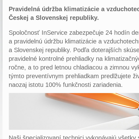
Pravidelná údržba klimatizácie a vzduchot
Českej a Slovenskej republiky.
Spoločnosť InService zabezpečuje 24 hodín den
a pravidelnú údržbu klimatizácie a vzduchotec
a Slovenskej republiky. Podľa doterajších skú
pravidelné kontrolné prehliadky na klimatizačn
ročne, a to pred letnou chladiacou a zimnou 
týmto preventívnym prehliadkam predlžujete ži
naozaj istotu 100% funkčnosti zariadenia.
Naši špecializovaní technici vykonávajú všetk