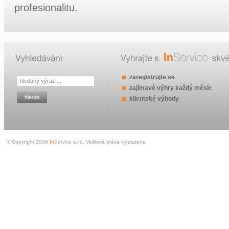
profesionalitu.
zaregistrujte se
zajímavé výhry každý měsíc
klientské výhody
© Copyright 2009
In
Service
s.r.o. Veškerá práva vyhrazena